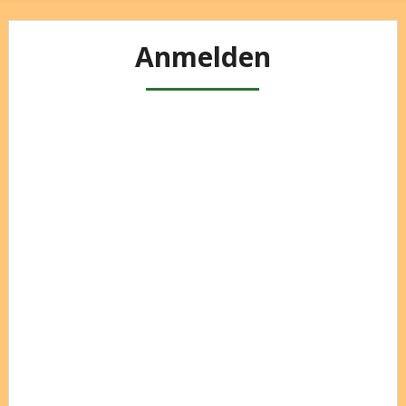
Anmelden
Benutzername oder E-Mail
Passwort
Angemeldet bleiben
Registrieren
Passwort vergessen?