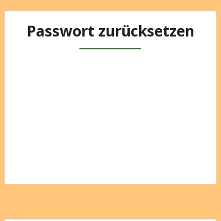
Passwort zurücksetzen
Um dein Passwort zurückzusetzen, gib bitte
unten deine E-Mail-Adresse oder deinen
Benutzernamen ein.