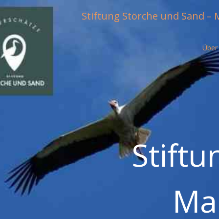
Skip
Stiftung Störche und Sand – 
to
content
Über
Stiftu
Ma