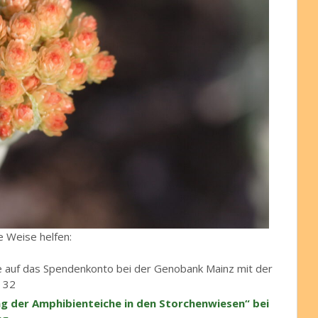
ge Weise helfen:
e auf das Spendenkonto bei der Genobank Mainz mit der
 32
ng der Amphibienteiche in den Storchenwiesen“ bei