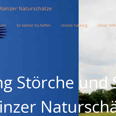
Mainzer Naturschätze
 uns
So kannst Du helfen
Unsere Satzung
Unser Stift
ng Störche und
inzer Naturschä