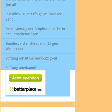
Beirat!
Rückblick 2025: Erfolge im Mainzer
Sand
Reaktivierung der Amphibienteiche in
den Storchenwiesen.
Bundesverdienstkreuz für Jürgen
Weidmann
Stiftung erhält Gemeinnützigkeit
Stiftung anerkannt!