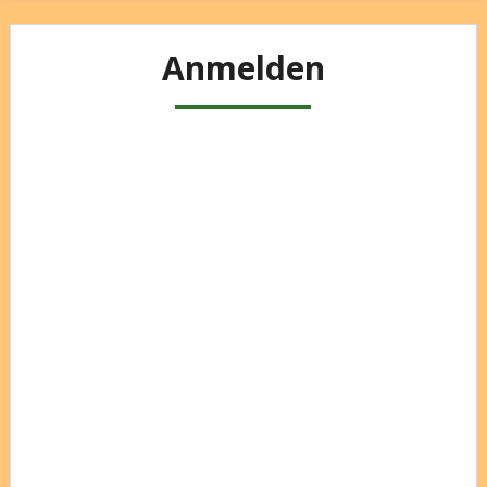
Anmelden
Benutzername oder E-Mail
Passwort
Angemeldet bleiben
Registrieren
Passwort vergessen?